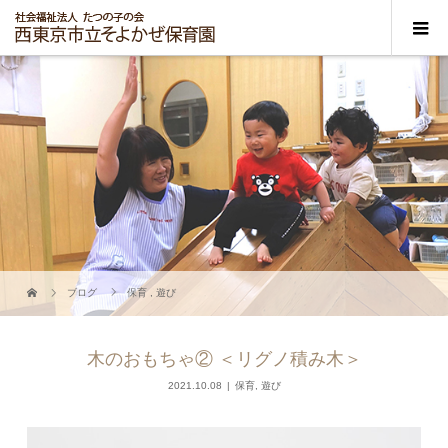
ブログ
保育
,
遊び
木のおもちゃ② ＜リグノ積み木＞
2021.10.08
保育
,
遊び