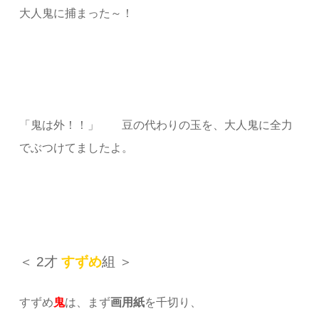
大人鬼に捕まった～！
「鬼は外！！」 豆の代わりの玉を、大人鬼に全力
でぶつけてましたよ。
＜ 2才
す
ず
め
組 ＞
すずめ
鬼
は、まず
画用紙
を千切り、