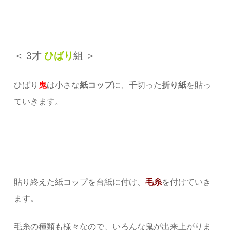
＜ 3才
ひばり
組 ＞
ひばり
鬼
は小さな
紙コップ
に、千切った
折り紙
を貼っ
ていきます。
貼り終えた紙コップを台紙に付け、
毛糸
を付けていき
ます。
毛糸の種類も様々なので、いろんな鬼が出来上がりま