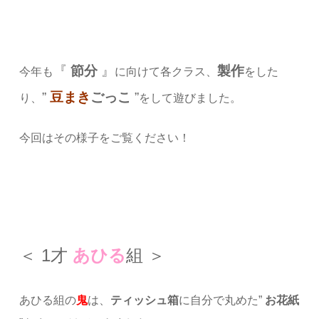
『
節分
』
製作
今年も
に向けて各クラス、
をした
”
豆まき
ごっこ
”
り、
をして遊びました。
今回はその様子をご覧ください！
＜ 1才
あひる
組 ＞
あひる組の
鬼
は、
ティッシュ箱
に自分で丸めた”
お花紙