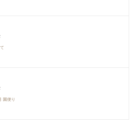
2
いて
2
2月 園便り