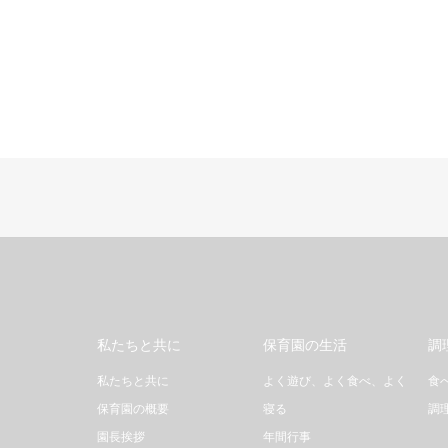
私たちと共に
保育園の生活
調
私たちと共に
よく遊び、よく食べ、よく
食
保育園の概要
寝る
調
園長挨拶
年間行事