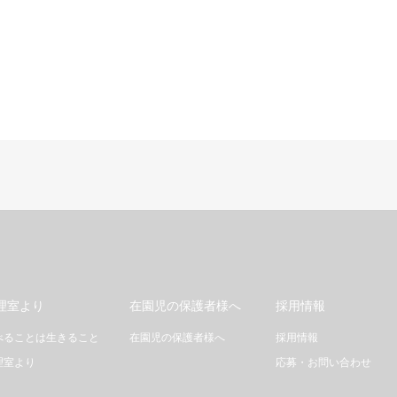
理室より
在園児の保護者様へ
採用情報
べることは生きること
在園児の保護者様へ
採用情報
理室より
応募・お問い合わせ