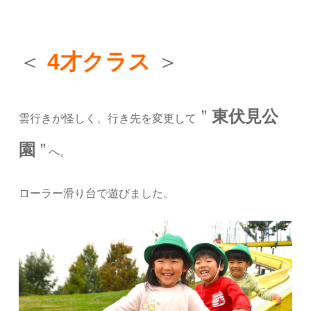
＜
4才クラス
＞
”
東伏見公
雲行きが怪しく、行き先を変更して
園
”
へ。
ローラー滑り台で遊びました。