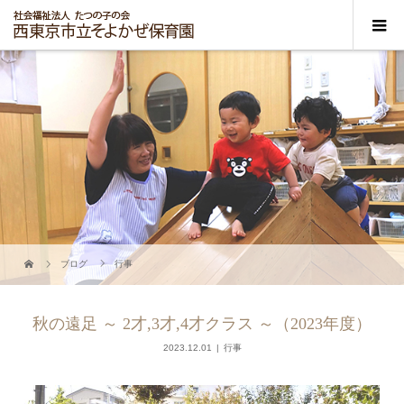
ブログ
行事
秋の遠足 ～ 2才,3才,4才クラス ～（2023年度）
2023.12.01
行事