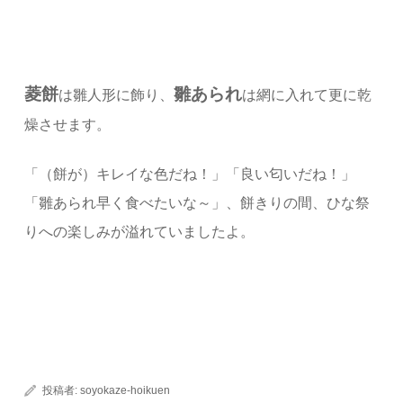
菱餅
雛あられ
は雛人形に飾り、
は網に入れて更に乾
燥させます。
「（餅が）キレイな色だね！」「良い匂いだね！」
「雛あられ早く食べたいな～」、餅きりの間、ひな祭
りへの楽しみが溢れていましたよ。
投稿者:
soyokaze-hoikuen