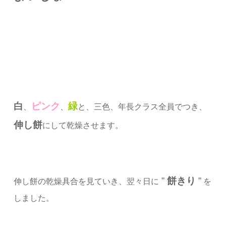
白
ピンク
緑
、
、
と、三色、年長クラス全員でつき、
伸し餅
にして乾燥させます。
”
餅きり
”
伸し餅の乾燥具合を見ていき、翌々日に
を
しました。