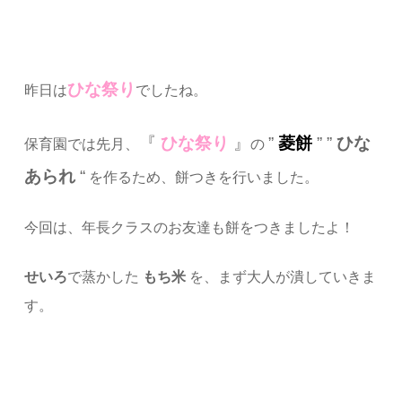
ひな祭り
昨日は
でしたね。
『
ひな祭り
』
”
菱餅
” ”
ひな
保育園では先月、
の
あられ
“
を作るため、餅つきを行いました。
今回は、年長クラスのお友達も餅をつきましたよ！
せいろ
で蒸かした
もち米
を、
まず大人が
潰していきま
す。