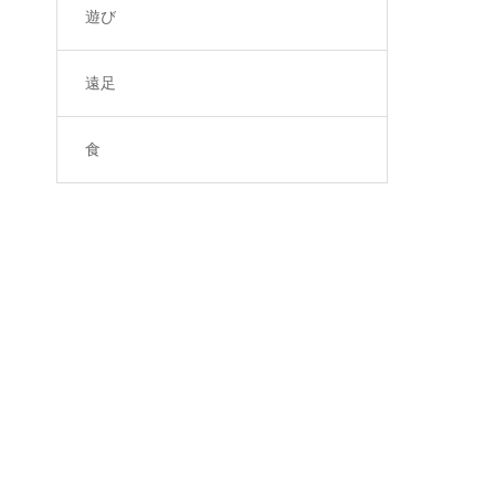
遊び
遠足
食