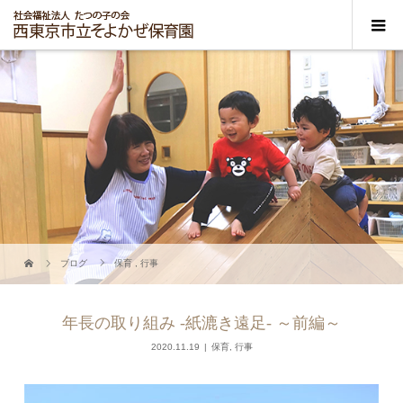
ブログ
保育
,
行事
年長の取り組み -紙漉き遠足- ～前編～
2020.11.19
保育
,
行事